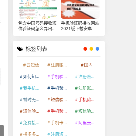
，
线
包含中国号码接收短
手机验证码接收网站
信验证码怎么弄出来
2021版下载安卓
复
的呢的词条
中
的
标签列表
云短信
注册账号过多
国内
如何知道自己的手机验证码
手机验证码泄露了有什么风险
注册账号字母
我手机验证码忘了
手机验证码被泄露
注册账号时
暂时无法操作
短信验证码在哪里看在哪里看
手机验证码泄露了一天
短信验证码操作过于频繁
手机验证码不能显示在屏幕上
短信验证码发的太慢
免费接码软件
手机卡收不到短信验证码
阿里云短信变量长度
拼多多短信验证码接收平台是真的吗知乎
注册短信接收验证码是什么