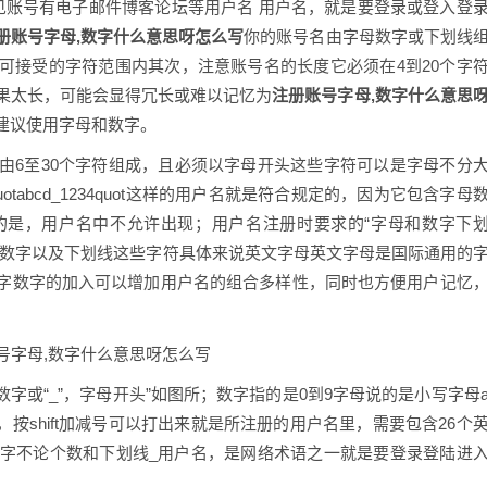
见账号有电子邮件博客论坛等用户名 用户名，就是要登录或登入登
册账号字母,数字什么意思呀怎么写
你的账号名由字母数字或下划线
可接受的字符范围内其次，注意账号名的长度它必须在4到20个字
果太长，可能会显得冗长或难以记忆为
注册账号字母,数字什么意思
建议使用字母和数字。
由6至30个字符组成，且必须以字母开头这些字符可以是字母不分
uotabcd_1234quot这样的用户名就是符合规定的，因为它包含字母
的是，用户名中不允许出现；用户名注册时要求的“字母和数字下
母数字以及下划线这些字符具体来说英文字母英文字母是国际通用的
字数字的加入可以增加用户名的组合多样性，同时也方便用户记忆
数字或“_”，字母开头”如图所；数字指的是0到9字母说的是小写字母
，按shift加减号可以打出来就是所注册的用户名里，需要包含26个
数字不论个数和下划线_用户名，是网络术语之一就是要登录登陆进