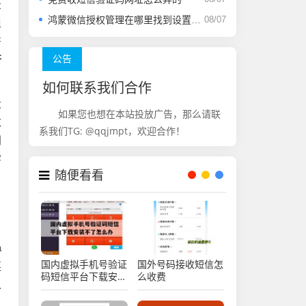
录
鸿蒙微信授权管理在哪里找到设置的权限
08/07
组
符
公告
呀
如何联系我们合作
大
如果您也想在本站投放广告，那么请联
数
系我们TG: @qqjmpt，欢迎合作！
划
字
随便看看
，
a
国内虚拟手机号验证
国外号码接收短信怎
英
码短信平台下载安装
么收费
入
不了怎么办的简单介
绍