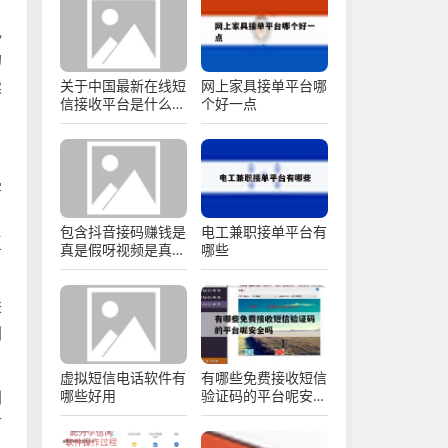
己
的
关于中国最新在线短
网上家具接单平台哪
读
信接收平台是什么平
个好一点
台啊的信息
字
名
包含抖音接码赚钱是
电工兼职接单平台有
复
真是假呀视频是真的
哪些
吗的词条
进
划
虚拟短信电话软件有
有哪些免费接收短信
哪些好用
验证码的平台呢安全
别
吗的简单介绍
可