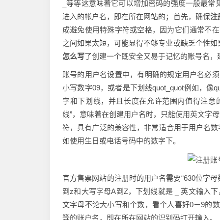
_等等这意味着它可以增加密码的强度一般最常
进入的帐户名，即在所在网站的；首先，确保
注
成避免使用特殊字符或空格，因为它们通常不在
之间如果太短，可能显得不够专业或缺乏个性如
怎么写
了创建一个既安全又易于记忆的账号名，
账号的用户名设置中，有明确的规定用户名必须
小写数字09，或者是下划线quot_quot例如，像q
字和下划线，并且长度在允许范围内值得注意
线”，意味着在创建用户名时，只能使用英文字
符，具有广泛的兼容性，非常适合用于用户名数
如使用生日或电话号码中的数字下。
官方售票网站的注册时的用户名需要“630位字母
到z和大写字母A到Z，下划线就是 _ 英文输入下
文字母不论大小写和个数，看个人喜好0－9的
等的账户名，即在所在网站的识别码打开输入。