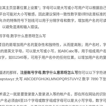
在其主页显著位置上设置“；字母可以是大写或小写用户可以根据自
平台可能对大小写敏感，因此建议保持一致性数字是0到9这是标准
允许的特殊符号下划线可以用于分隔字母和数字，增加用户名的可
，以避免混淆和输入错误。
要目的是增加用户名的复杂性和独特性，从而提高账；用户名时，
*指的是英文字母，可以是大写或小写，如ABCabc等，用于组成用户
伯数字，如012345等，可用于用户名中的任何位置，以增加用户名的
描述的那样，
注册账号字母,数字什么意思呀怎么写
你可以以下字符
rstuvyz 大写 ABCDEFGHIJKLMNOPQRSTUVYZ 数字 7890 下
e，是网络术语之一就是要登录登入登录进入等的帐户名，即在所在网站的识
户名必须由6至15个字母或数字组成字母可以是大小写字母，数字