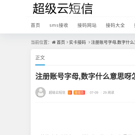
首页
sms接收
接码网站
接码大全
首页
实卡接码
注册账号字母,数字什
当前位置：
正文
注册账号字母,数字什么意思呀
超级云短信
V
管理员
/
07-09
/
29 阅读