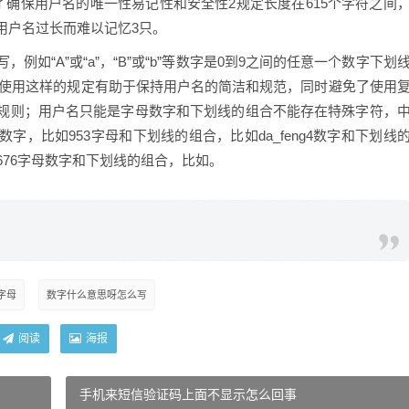
了确保用户名的唯一性易记性和安全性2规定长度在615个字符之间
用户名过长而难以记忆3只。
如“A”或“a”，“B”或“b”等数字是0到9之间的任意一个数字下划
中使用这样的规定有助于保持用户名的简洁和规范，同时避免了使用
规则；用户名只能是字母数字和下划线的组合不能存在特殊字符，
纯数字，比如953字母和下划线的组合，比如da_feng4数字和下划线
g1676字母数字和下划线的组合，比如。
字母
数字什么意思呀怎么写
阅读
海报
手机来短信验证码上面不显示怎么回事